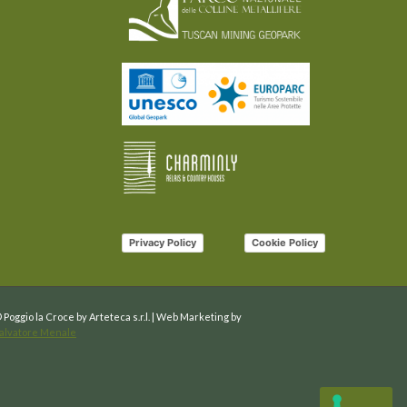
Privacy Policy
Cookie Policy
 Poggio la Croce by Arteteca s.r.l. | Web Marketing by
alvatore Menale