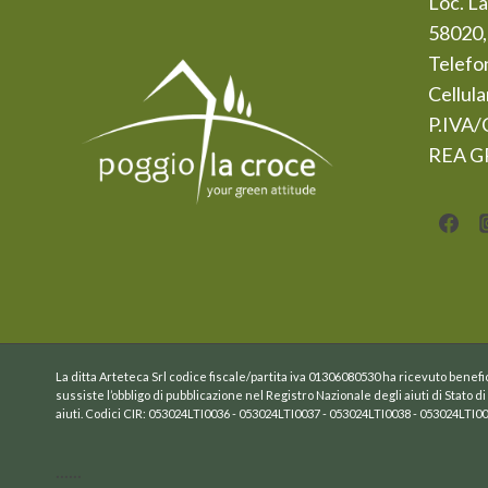
Loc. La
58020, 
Telefo
Cellul
P.IVA/
REA G
La ditta Arteteca Srl codice fiscale/partita iva 01306080530 ha ricevuto benefic
sussiste l’obbligo di pubblicazione nel Registro Nazionale degli aiuti di Stato di 
aiuti. Codici CIR: 053024LTI0036 - 053024LTI0037 - 053024LTI0038 - 053024LT
......