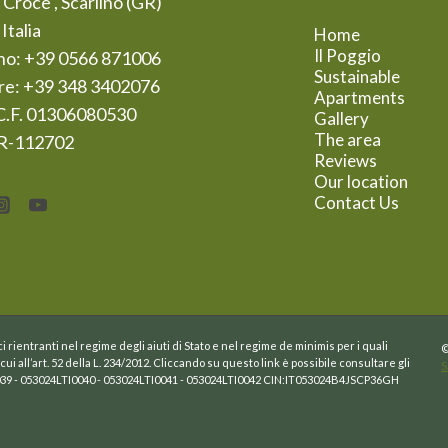
 Croce , Scarlino (GR)
Italia
Home
Il Poggio
no: +39 0566 871006
Sustainable
are: +39 348 3402076
Apartments
C.F. 01306080530
Gallery
The area
R-112702
Reviews
Our location
Contact Us
i rientranti nel regime degli aiuti di Stato e nel regime de minimis per i quali
©
cui all’art. 52 della L. 234/2012. Cliccando su questo link è possibile consultare gli
S
I0039 - 053024LTI0040 - 053024LTI0041 - 053024LTI0042 CIN:IT053024B4JSCP36GH