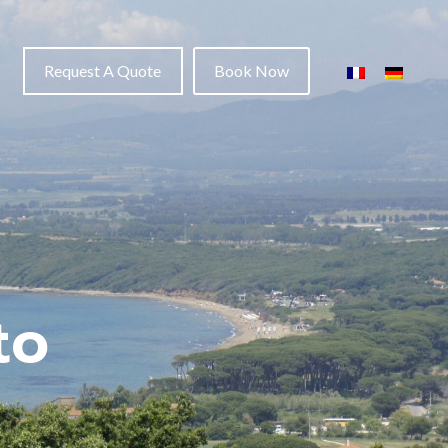
Request A Quote
Book Now
to