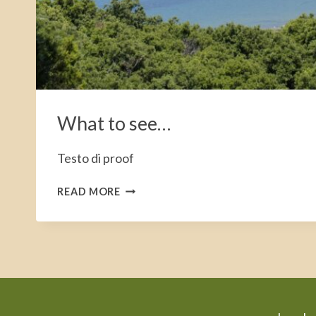
What to see…
Testo di proof
WHAT
READ MORE
TO
SEE…