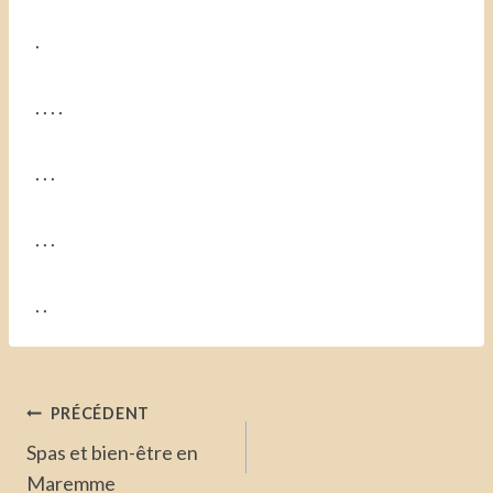
.
. . . .
. . .
. . .
. .
Navigation
PRÉCÉDENT
de
Spas et bien-être en
Maremme