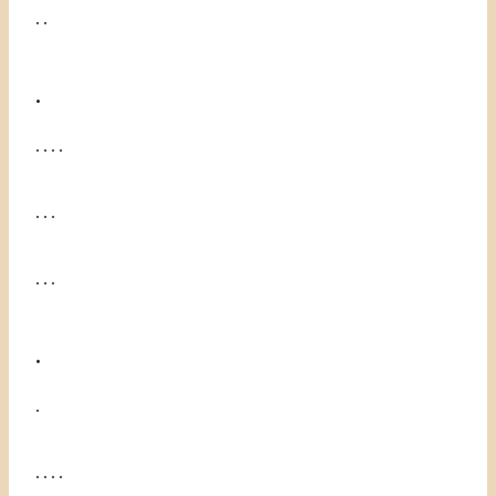
. .
.
. . . .
. . .
. . .
.
.
. . . .