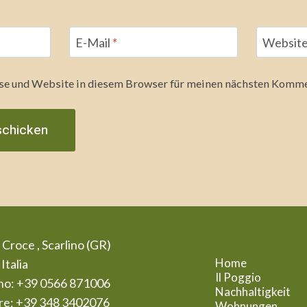
E-Mail
*
Websit
e und Website in diesem Browser für meinen nächsten Komme
 Croce , Scarlino (GR)
Home
Italia
Il Poggio
no: +39 0566 871006
Nachhaltigkeit
are: +39 348 3402076
Wohnungen