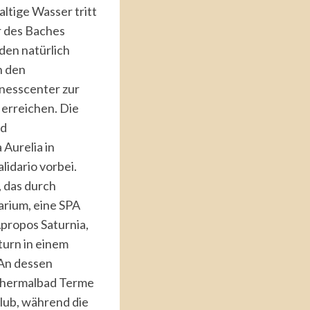
altige Wasser tritt
r des Baches
den natürlich
n den
nesscenter zur
 erreichen. Die
nd
Aurelia in
idario vorbei.
, das durch
arium, eine SPA
propos Saturnia,
turn in einem
 An dessen
s Thermalbad Terme
Club, während die