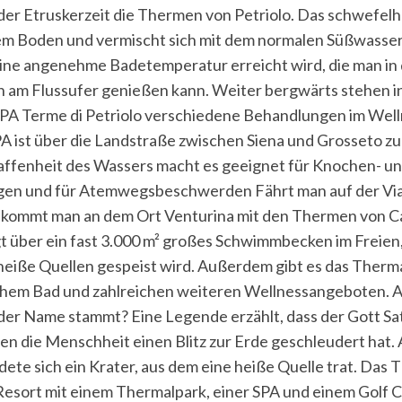
 der Etruskerzeit die Thermen von Petriolo. Das schwefelh
dem Boden und vermischt sich mit dem normalen Süßwasse
ne angenehme Badetemperatur erreicht wird, die man in 
 am Flussufer genießen kann. Weiter bergwärts stehen i
PA Terme di Petriolo verschiedene Behandlungen im Well
A ist über die Landstraße zwischen Siena und Grosseto zu
ffenheit des Wassers macht es geeignet für Knochen- u
en und für Atemwegsbeschwerden Fährt man auf der Via 
 kommt man an dem Ort Venturina mit den Thermen von Cal
t über ein fast 3.000 m² großes Schwimmbecken im Freien
eiße Quellen gespeist wird. Außerdem gibt es das Therm
chem Bad und zahlreichen weiteren Wellnessangeboten. A
der Name stammt? Eine Legende erzählt, dass der Gott Sa
 die Menschheit einen Blitz zur Erde geschleudert hat.
ldete sich ein Krater, aus dem eine heiße Quelle trat. Da
n Resort mit einem Thermalpark, einer SPA und einem Golf 