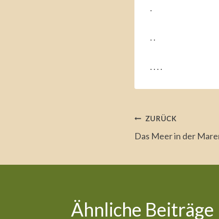
.
. .
. . . .
Beitrags
ZURÜCK
Das Meer in der Mar
Ähnliche Beiträge