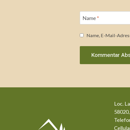
Name
*
Name, E-Mail-Adress
Loc. La
58020, 
Telefo
Cellul