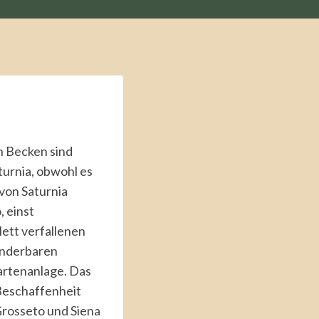
n Becken sind
turnia, obwohl es
 von Saturnia
, einst
lett verfallenen
underbaren
artenanlage. Das
 Beschaffenheit
Grosseto und Siena