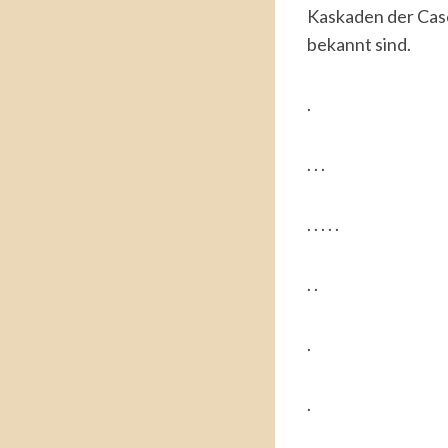
Kaskaden der Casc
bekannt sind.
.
. . .
. . . . .
. .
.
.