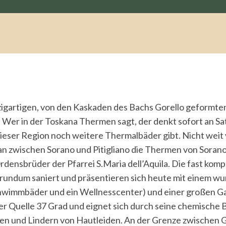
nzigartigen, von den Kaskaden des Bachs Gorello geformte
 Wer in der Toskana Thermen sagt, der denkt sofort an Sa
 dieser Region noch weitere Thermalbäder gibt. Nicht weit
an zwischen Sorano und Pitigliano die Thermen von Sorano
densbrüder der Pfarrei S.Maria dell’Aquila. Die fast komp
undum saniert und präsentieren sich heute mit einem w
hwimmbäder und ein Wellnesscenter) und einer großen G
er Quelle 37 Grad und eignet sich durch seine chemische
len und Lindern von Hautleiden. An der Grenze zwischen 