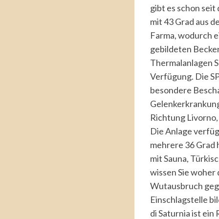
gibt es schon seit
mit 43 Grad aus 
Farma, wodurch ei
gebildeten Becken
Thermalanlagen S
Verfügung. Die SP
besondere Bescha
Gelenkerkrankung
Richtung Livorno,
Die Anlage verfüg
mehrere 36 Grad h
mit Sauna, Türkis
wissen Sie woher 
Wutausbruch gegen
Einschlagstelle bi
di Saturnia ist ei