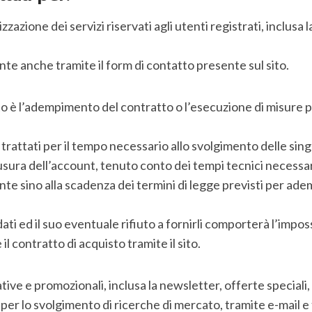
izzazione dei servizi riservati agli utenti registrati, inclusa l
ente anche tramite il form di contatto presente sul sito.
nto è l’adempimento del contratto o l’esecuzione di misure 
o trattati per il tempo necessario allo svolgimento delle sing
hiusura dell’account, tenuto conto dei tempi tecnici necessa
tente sino alla scadenza dei termini di legge previsti per ade
dati ed il suo eventuale rifiuto a fornirli comporterà l’imposs
 il contratto di acquisto tramite il sito.
ve e promozionali, inclusa la newsletter, offerte speciali, ri
 per lo svolgimento di ricerche di mercato, tramite e-mail e 