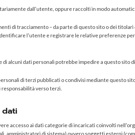
ntariamente dall’utente, oppure raccolti in modo automatico
menti di tracciamento – da parte di questo sito o dei titolari d
identificare l’utente e registrare le relative preferenze pe
di alcuni dati personali potrebbe impedire a questo sito di 
ersonali di terzi pubblicati o condivisi mediante questo sito 
i responsabilità verso terzi.
 dati
vere accesso ai dati categorie di incaricati coinvolti nell’o
, amministratori di sistema) ovvero soggetti esterni (come fo